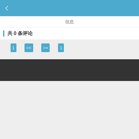

信息
共 0 条评论
1
<<
>>
1