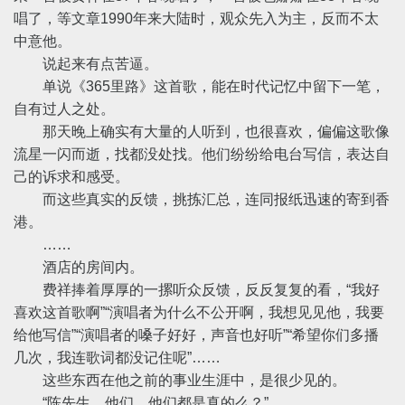
唱了，等文章1990年来大陆时，观众先入为主，反而不太
中意他。
说起来有点苦逼。
单说《365里路》这首歌，能在时代记忆中留下一笔，
自有过人之处。
那天晚上确实有大量的人听到，也很喜欢，偏偏这歌像
流星一闪而逝，找都没处找。他们纷纷给电台写信，表达自
己的诉求和感受。
而这些真实的反馈，挑拣汇总，连同报纸迅速的寄到香
港。
……
酒店的房间内。
费祥捧着厚厚的一摞听众反馈，反反复复的看，“我好
喜欢这首歌啊”“演唱者为什么不公开啊，我想见见他，我要
给他写信”“演唱者的嗓子好好，声音也好听”“希望你们多播
几次，我连歌词都没记住呢”……
这些东西在他之前的事业生涯中，是很少见的。
“陈先生，他们，他们都是真的么？”