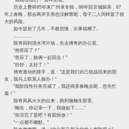
历史上费祥85年来广州录专辑，86年回京城探亲，87
年上春晚，那会两岸关系也没解禁呢，母子二人同样冒了很
大的风险。
如今提前了几年，不敢怠慢，出事就糟了。
…………
陈奇回到清水湾片场，先去傅奇的办公室。
“他答应了？”
“答应了，娘俩一起回去！”
“好好，太好了！”
傅奇激动的搓手，道：“这是我们自己统战回来的朋
友，我马上联系人操办！”
“我阶段性任务完成了，我还得弄春晚去呢，您先忙
着！”
陈奇风风火火的出来，跑到施楠生那里。
“楠生，你记录一下，我做如下……”
“你没完了是吧？有屁快放！”
“一点都不幽默。”