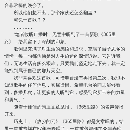
台非常棒的晚会了。
所以他们想不出，那个家伙还怎么翻盘？
就凭一首歌？？
…………
“笔者收听广播时，无意中听到了一首新歌《365里
路》，给我留下了深刻的印象。
歌词里充满了对生活的感悟和追求，充满了游子思乡的
情愫，每一句都仿佛是对人生旅途的深情诉说。它告诉我
们，无论生活有多么艰难，只要我们坚定地走下去，就一定
能找到属于自己的那片天空。
我非常喜欢这首歌，可惜电台没有再播第二次，我也不
知道歌手的任何信息，实属遗憾。希望电台的同志能够看
到，多播几次，让更多的人听到它，感受到它所带来的力量
和勇气。”
随着于佳佳的狗血文章见报，《365里路》的名声传播
开来。
历史上，《故乡的云》《365里路》都是文章唱的，结
果一首被费祥在87年春晚唱了，一首被包娜娜在88年春晚