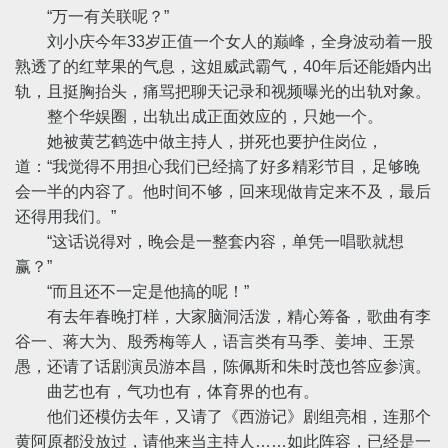
“万一有关联呢？”
刘小庆今年33岁正值一个女人的巅峰，全身波动着一股
熟透了的红苹果的气息，这姐威武霸气，40年后还能婚内出
轨，且挺胸抬头，痛骂把聊天记录和视频曝光的出轨对象。
整个华娱圈，出轨出成正面效应的，只她一个。
她被黄艺鹤选中做主持人，拼死也要护住岗位，
道：“我觉得不用担心我们已经搞了好多精彩节目，足够晚
会一半的内容了。他时间不够，回来现做肯定来不及，最后
还得用我们。”
“这话说得对，晚会是一整套内容，单凭一唱歌就想
赢？”
“而且还不一定是他搞的呢！”
有去年春晚打样，大家脑洞活泼，精心筹备，歌曲有李
谷一、蒋大为、殷秀梅等人，语言类有马季、姜坤、王景
愚，还请了话剧演员游本昌，陈佩斯和朱时茂也答应参演。
曲艺也有，气功也有，体育界的也有。
他们还模仿去年，又请了《西游记》剧组亮相，连那个
黄阿原都没放过，请他来当主持人……如此阵容，已经是一