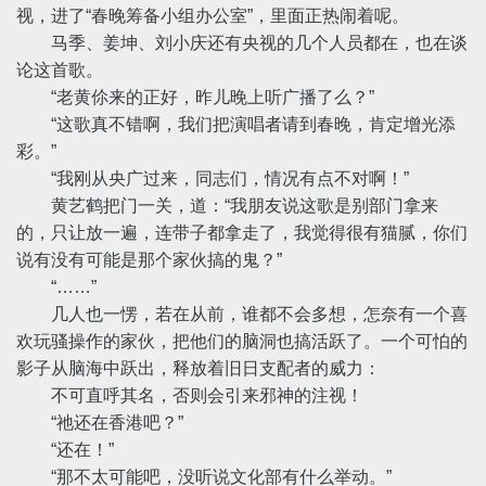
视，进了“春晚筹备小组办公室”，里面正热闹着呢。
马季、姜坤、刘小庆还有央视的几个人员都在，也在谈
论这首歌。
“老黄伱来的正好，昨儿晚上听广播了么？”
“这歌真不错啊，我们把演唱者请到春晚，肯定增光添
彩。”
“我刚从央广过来，同志们，情况有点不对啊！”
黄艺鹤把门一关，道：“我朋友说这歌是别部门拿来
的，只让放一遍，连带子都拿走了，我觉得很有猫腻，你们
说有没有可能是那个家伙搞的鬼？”
“……”
几人也一愣，若在从前，谁都不会多想，怎奈有一个喜
欢玩骚操作的家伙，把他们的脑洞也搞活跃了。一个可怕的
影子从脑海中跃出，释放着旧日支配者的威力：
不可直呼其名，否则会引来邪神的注视！
“祂还在香港吧？”
“还在！”
“那不太可能吧，没听说文化部有什么举动。”