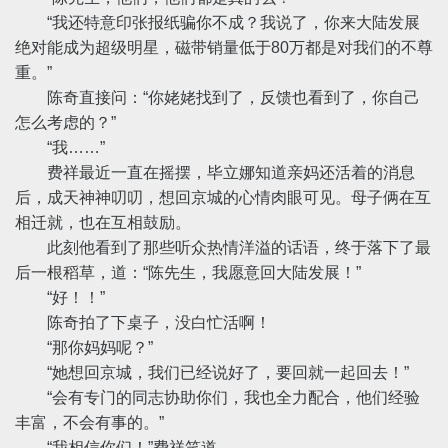
“我还特意印张报纸骗你不成？我说了，你来大陆发展
绝对能成为超级明星，磁带销量低于80万都是对我们的不尊
重。”
陈奇直接问：“你姥姥找到了，反馈也看到了，你自己
怎么考虑的？”
“我……”
费祥最近一直在摇摆，毕立娜知道亲妈还活着的消息
后，成天神神叨叨，想回京城的心情肉眼可见。母子俩在互
相迁就，也在互相鼓励。
此刻他看到了那些听众热情洋溢的话语，终于落下了最
后一根稻草，道：“陈先生，我愿意回大陆发展！”
“好！！”
陈奇拍了下桌子，没白忙活啊！
“那你妈妈呢？”
“她想回京城，我们已经说好了，要回就一起回去！”
“会有专门的同志协助你们，我也全力配合，他们经验
丰富，不会有事的。”
“我相信你们！”费祥笑道。