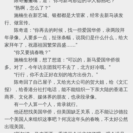
陈奇撇撇嘴，道：“你与新马那边的华人都熟吧？”
“熟啊，怎么了？”
施楠生在新艺城、银都都是大管家，经常去新马谈发
行、做宣传。
陈奇道：“你再去的时候，找一些爱国华侨，录两段拜
年录像。人要多一点，扯张条幅，说我们是什么什么，给大
家拜年了，祝愿祖国繁荣昌盛……”
“你又要搞春晚？”
施楠生秒懂，想了想道：“可以的，新马爱国华侨很
多。对了，今年访京团我可不去了，北方好冷哦。”
“行行，你不去正好在别的地方出份力。”
陈奇回了自己屋子，又给光大公司的贺大姐，给《文汇
报》，给香港分社打电话，能不能组织一下亲大陆的香港工
商界、文化界、媒体界的朋友，也录段录像。
有一个人算一个人，肯录就行。
他还想找美国华侨，但美国缺乏关系，总不能让沙德拉
一个美国人来组织这事吧？何况这年头的春晚，不太好公然
出现美国。