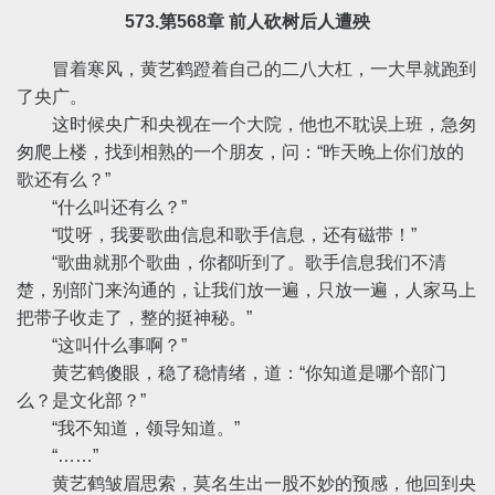
573.第568章 前人砍树后人遭殃
冒着寒风，黄艺鹤蹬着自己的二八大杠，一大早就跑到
了央广。
这时候央广和央视在一个大院，他也不耽误上班，急匆
匆爬上楼，找到相熟的一个朋友，问：“昨天晚上你们放的
歌还有么？”
“什么叫还有么？”
“哎呀，我要歌曲信息和歌手信息，还有磁带！”
“歌曲就那个歌曲，你都听到了。歌手信息我们不清
楚，别部门来沟通的，让我们放一遍，只放一遍，人家马上
把带子收走了，整的挺神秘。”
“这叫什么事啊？”
黄艺鹤傻眼，稳了稳情绪，道：“你知道是哪个部门
么？是文化部？”
“我不知道，领导知道。”
“……”
黄艺鹤皱眉思索，莫名生出一股不妙的预感，他回到央