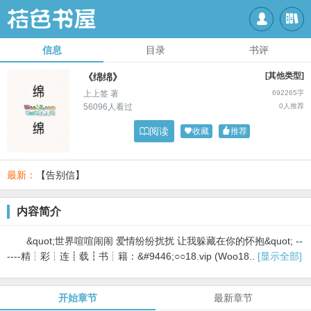


信息
目录
书评
[其他类型]
《绵绵》
上上签 著
692265字
56096人看过
0人推荐

阅读

收藏

推荐
最新：
【告别信】
内容简介
&quot;世界喧喧闹闹 爱情纷纷扰扰 让我躲藏在你的怀抱&quot; --
----精┆彩┆连┋载┇书┊籍：&#9446;○○18.vip (Woo18..
[显示全部]
开始章节
最新章节